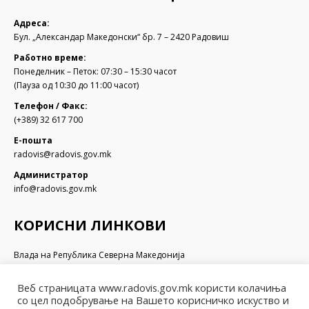
Адреса:
Бул. „Александар Македонски“ бр. 7 – 2420 Радовиш
Работно време:
Понеделник – Петок: 07:30 – 15:30 часот
(Пауза од 10:30 до 11:00 часот)
Телефон / Факс:
(+389) 32 617 700
Е-пошта
radovis@radovis.gov.mk
Администратор
info@radovis.gov.mk
КОРИСНИ ЛИНКОВИ
Влада на Република Северна Македонија
Собрание на Република Северна Македонија
Министерство за финансии
Веб страницата www.radovis.gov.mk користи колачиња
Министерство за транспорт и врски
со цел подобрување на Вашето корисничко искуство и