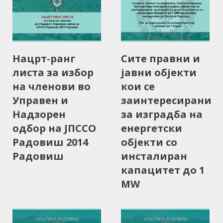
Нацрт-ранг
Сите правни и
листа за избор
јавни објекти
на членови во
кои се
Управен и
заинтересирани
Надзорен
за изградба на
одбор на ЈПССО
енергетски
Радовиш 2014
објекти со
Радовиш
инсталиран
капацитет до 1
MW